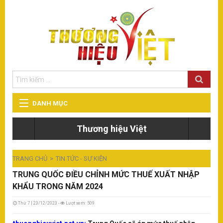
DANH MỤC
T
Thương hiệu Việt
TIN TỨC - SỰ KIỆN
Eu
đà
TRANG CHỦ
TIN TỨC - SỰ KIỆN
THẾ GIỚI - DU LỊCH
TRUNG QUỐC ĐIỀU CHỈNH MỨC THUẾ XUẤT NHẬP
T
KHẨU TRONG NĂM 2024
Eu
GIÁO DỤC
đi
đà
Thứ 7 | 23/12/2023 -
Lượt xem: 509
ng
ph