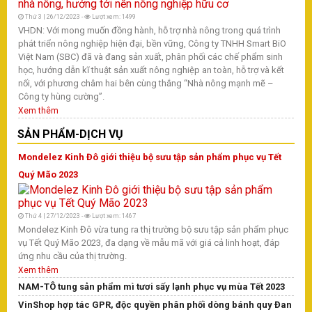
X
Thứ 3 | 26/12/2023 -
Lượt xem: 1499
VHDN: Với mong muốn đồng hành, hỗ trợ nhà nông trong quá trình
D
phát triển nông nghiệp hiện đại, bền vững, Công ty TNHH Smart BiO
Việt Nam (SBC) đã và đang sản xuất, phân phối các chế phẩm sinh
T
học, hướng dẫn kĩ thuật sản xuất nông nghiệp an toàn, hỗ trợ và kết
nối, với phương châm hai bên cùng thắng “Nhà nông mạnh mẽ –
T
Công ty hùng cường”.
H
Xem thêm
S
SẢN PHẨM-DỊCH VỤ
Mondelez Kinh Đô giới thiệu bộ sưu tập sản phẩm phục vụ Tết
Quý Mão 2023
T
Vừ
ph
Thứ 4 | 27/12/2023 -
Lượt xem: 1467
kh
Mondelez Kinh Đô vừa tung ra thị trường bộ sưu tập sản phẩm phục
Mi
vụ Tết Quý Mão 2023, đa dạng về mẫu mã với giá cả linh hoạt, đáp
Th
ứng nhu cầu của thị trường.
X
Xem thêm
NAM-TÔ tung sản phẩm mì tươi sấy lạnh phục vụ mùa Tết 2023
T
VinShop hợp tác GPR, độc quyền phân phối dòng bánh quy Đan