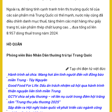
X5
Ra
Ngoài ra, để tăng tính cạnh tranh trên thị trường quốc tế của
Pa
các sản phẩm mà Trung Quốc có thế mạnh, nước này cũng đã
C
điều chỉnh danh mục thuế, tăng thêm các mặt hàng như giấy
hợ
trang trí, sản phẩm thép chất lượng cao..., đưa tổng số lên
T
8.957 dòng thuế trong năm 2024.
Ba
HỒ QUÂN
th
K
Phóng viên Báo Nhân Dân thường trú tại Trung Quốc
B
Tạp chí điện tử việt đức
ng
Hành trình sẻ chia: Mang hơi ấm tình người đến với đồng bào
miền Trung - Tây Nguyên
Good Food For Life: Dấu ấn trách nhiệm xã hội qua hành trình
T
thiện nguyện liên tỉnh miền Trung.
VH
GCTV chia sẻ yêu thương – vẽ lên nụ cười trong đêm hội trăng
ng
rằm “Trung thu yêu thương 2025”
gó
Sắp diễn ra Hội nghị toàn quốc về phát triển các ngành công
tă