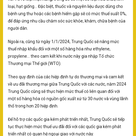
loại, hạt giống... Đặc biệt, thuốc và nguyên liệu dược dùng cho
S
bệnh ung thư hoặc các bệnh hiếm gặp sẽ có mức thuế suất 0%,
ục
T
Mo
để đáp ứng nhu cầu chăm sóc sức khỏe, khám, chữa bệnh của
ào
tậ
người dân.
D
i
20
V
Ngoài ra, cũng từ ngày 1/1/2024, Trung Quốc sẽ nâng mức
áo
thuế nhập khẩu đối với một số hàng hóa như ethylene,
propylene... theo cam kết khi nước này gia nhập Tổ chức
T
Mo
Thương mại Thế giới (WTO).
tr
Tế
Theo quy định của các hiệp định tự do thương mại và cam kết
vớ
về ưu đãi thương mại giữa Trung Quốc với các nước, năm 2024
củ
Trung Quốc cũng sẽ thực hiện mức thuế có liên quan đối với
X
một số hàng hóa có nguồn gốc xuất xứ từ 30 nước và vùng lãnh
NA
thổ trong hơn 20 hiệp định.
lạ
Vi
Để hỗ trợ các quốc gia kém phát triển nhất, Trung Quốc sẽ tiếp
ph
tục thực hiện mức thuế ưu đãi đối với các quốc gia kém phát
Xi
triển nhất có quan hệ ngoại giao với nước này.