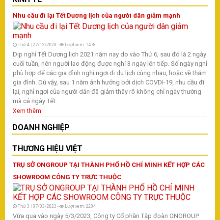
Nhu cầu đi lại Tết Dương lịch của người dân giảm mạnh
Thứ 4 | 27/12/2023 -
Lượt xem: 1478
Dịp nghỉ Tết Dương lịch 2021 năm nay do vào Thứ 6, sau đó là 2 ngày
cuối tuần, nên người lao động được nghỉ 3 ngày lên tiếp. Số ngày nghỉ
phù hợp để các gia đình nghỉ ngơi đi du lịch cùng nhau, hoặc về thăm
gia đình. Dù vậy, sau 1 năm ảnh hưởng bởi dịch COVDI-19, nhu cầu đi
lại, nghỉ ngơi của người dân đã giảm thây rõ không chỉ ngày thường
mà cả ngày Tết.
Xem thêm
DOANH NGHIỆP
THƯƠNG HIỆU VIỆT
TRỤ SỞ ONGROUP TẠI THÀNH PHỐ HỒ CHÍ MINH KẾT HỢP CÁC
SHOWROOM CÔNG TY TRỰC THUỘC
Thứ 3 | 07/03/2023 -
Lượt xem: 2204
Vừa qua vào ngày 5/3/2023, Công ty Cổ phần Tập đoàn ONGROUP