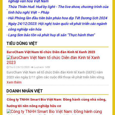
hà
nghiệp văn hóa Việt Nam
tr
Thừa Thiên Huế: Huế by light - The live show, chương trình của
bư
tình hữu nghị Việt – Pháp
ng
Hải Phòng lần đầu tiên bắn pháo hoa dịp Tết Dương lịch 2024
th
Ngày 24/12/2023: Hội nghị toàn quốc về phát triển các ngành
X
công nghiệp văn hóa
K
Lạng Sơn bảo tồn và phát huy di sản “Thực hành then"
Nh
TIÊU DÙNG VIỆT
n
EuroCham Việt Nam tổ chức Diễn đàn Kinh tế Xanh 2023
T
Thứ 3 | 26/12/2023 -
Lượt xem: 1459
Dị
EuroCham Việt Nam sẽ tổ chức Diễn đàn Kinh tế Xanh (GEFE) năm
do
2023 vào ngày 2/11 gồm các cuộc đối thoại về phát triển bền vững.
tu
Xem thêm
ng
cá
DOANH NHÂN VIỆT
nh
sa
Công ty TNHH Smart Bio Việt Nam: Đồng hành cùng nhà nông,
19
hướng tới nền nông nghiệp hữu cơ
dâ
th