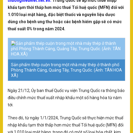
thuonghieuviet.net.vn:
Trung Quốc sẽ áp mức thuế nhập
SÂN KHẤU - ĐIỆN ẢNH
X
khẩu tạm thời thấp hơn mức thuế Tối huệ quốc (MFN) đối với
D
1.010 loại mặt hàng, đặc biệt thuốc và nguyên liệu dược
Q
THƯƠNG HIỆU - DOANH NGHIỆP
dùng cho bệnh ung thư hoặc các bệnh hiếm gặp sẽ có mức
Cô
LẠI
thuế suất 0% trong năm 2024.
Đ
tớ
SAO - SỰ KIỆN
T
H
VĂN HOÁ - NGHỆ THUẬT
Sản phẩm thép cuộn trong một nhà máy thép ở thành phố
-
T
Phòng Thành Cảng, Quảng Tây, Trung Quốc. (Ảnh: TÂN HOA
VH
XÃ)
KINH TẾ
tr
D
nô
ty
Ngày 21/12, Ủy ban thuế Quốc vụ viện Trung Quốc ra thông báo
N
và
điều chỉnh mức thuế xuất nhập khẩu một số hàng hóa từ năm
KINH DOANH
ph
tới.
m
xu
D
nố
SẢN PHẨM-DỊCH VỤ
Theo đó, từ ngày 1/1/2024, Trung Quốc sẽ thực hiện mức thuế
th
N
hù
nhập khẩu tạm thời thấp hơn mức thuế Tối huệ quốc (MFN) đối
X
với 1.010 loại mặt hàng, trong đó có một số loại hóa chất, kim
V