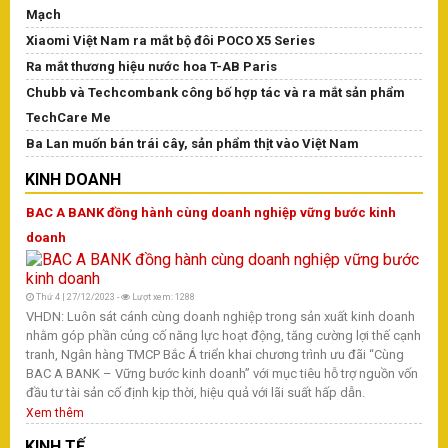
Hà
Mạch
tì
Xiaomi Việt Nam ra mắt bộ đôi POCO X5 Series
Tr
Ra mắt thương hiệu nước hoa T-AB Paris
Chubb và Techcombank công bố hợp tác và ra mắt sản phẩm
TechCare Me
T
Ba Lan muốn bán trái cây, sản phẩm thịt vào Việt Nam
Tr
Tr
KINH DOANH
Na
ph
BAC A BANK đồng hành cùng doanh nghiệp vững bước kinh
Ng
doanh
đã
yế
đồ
Thứ 4 | 27/12/2023 -
Lượt xem: 1288
th
VHDN: Luôn sát cánh cùng doanh nghiệp trong sản xuất kinh doanh
X
nhằm góp phần củng cố năng lực hoạt động, tăng cường lợi thế cạnh
tranh, Ngân hàng TMCP Bắc Á triển khai chương trình ưu đãi “Cùng
BAC A BANK – Vững bước kinh doanh” với mục tiêu hỗ trợ nguồn vốn
đầu tư tài sản cố định kịp thời, hiệu quả với lãi suất hấp dẫn.
Xem thêm
KINH TẾ