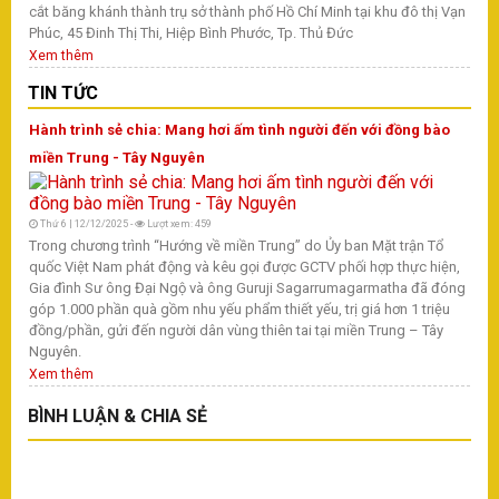
cắt băng khánh thành trụ sở thành phố Hồ Chí Minh tại khu đô thị Vạn
Phúc, 45 Đinh Thị Thi, Hiệp Bình Phước, Tp. Thủ Đức
Xem thêm
TIN TỨC
Hành trình sẻ chia: Mang hơi ấm tình người đến với đồng bào
miền Trung - Tây Nguyên
Thứ 6 | 12/12/2025 -
Lượt xem: 459
Trong chương trình “Hướng về miền Trung” do Ủy ban Mặt trận Tổ
quốc Việt Nam phát động và kêu gọi được GCTV phối hợp thực hiện,
Gia đình Sư ông Đại Ngộ và ông Guruji Sagarrumagarmatha đã đóng
góp 1.000 phần quà gồm nhu yếu phẩm thiết yếu, trị giá hơn 1 triệu
đồng/phần, gửi đến người dân vùng thiên tai tại miền Trung – Tây
Nguyên.
Xem thêm
BÌNH LUẬN & CHIA SẺ