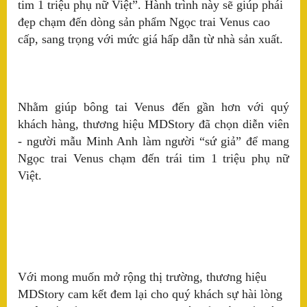
X5
tim 1 triệu phụ nữ Việt”. Hành trình này sẽ giúp phái
đẹp chạm đến dòng sản phẩm Ngọc trai Venus cao
Ra
cấp, sang trọng với mức giá hấp dẫn từ nhà sản xuất.
Pa
C
hợ
T
Nhằm giúp bông tai Venus đến gần hơn với quý
Ba
khách hàng, thương hiệu MDStory đã chọn diễn viên
th
- người mẫu Minh Anh làm người “sứ giả” để mang
K
Ngọc trai Venus chạm đến trái tim 1 triệu phụ nữ
B
Việt.
ng
T
VH
ng
Với mong muốn mở rộng thị trường, thương hiệu
gó
MDStory cam kết đem lại cho quý khách sự hài lòng
tă