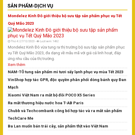
Hà
SẢN PHẨM-DỊCH VỤ
tì
Mondelez Kinh Đô giới thiệu bộ sưu tập sản phẩm phục vụ Tết
Tr
Quý Mão 2023
T
Thứ 4 | 27/12/2023 -
Lượt xem: 1462
Tr
Mondelez Kinh Đô vừa tung ra thị trường bộ sưu tập sản phẩm phục
Tr
vụ Tết Quý Mão 2023, đa dạng về mẫu mã với giá cả linh hoạt, đáp
Na
ứng nhu cầu của thị trường.
ph
Xem thêm
Ng
NAM-TÔ tung sản phẩm mì tươi sấy lạnh phục vụ mùa Tết 2023
đã
VinShop hợp tác GPR, độc quyền phân phối dòng bánh quy Đan
yế
đồ
Mạch
th
Xiaomi Việt Nam ra mắt bộ đôi POCO X5 Series
X
Ra mắt thương hiệu nước hoa T-AB Paris
Chubb và Techcombank công bố hợp tác và ra mắt sản phẩm
TechCare Me
Ba Lan muốn bán trái cây, sản phẩm thịt vào Việt Nam