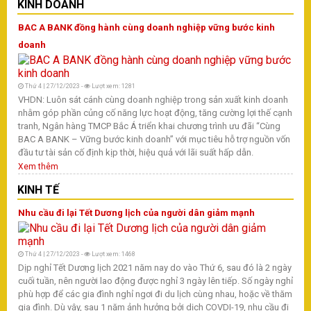
KINH DOANH
BAC A BANK đồng hành cùng doanh nghiệp vững bước kinh
doanh
Thứ 4 | 27/12/2023 -
Lượt xem: 1281
VHDN: Luôn sát cánh cùng doanh nghiệp trong sản xuất kinh doanh
nhằm góp phần củng cố năng lực hoạt động, tăng cường lợi thế cạnh
tranh, Ngân hàng TMCP Bắc Á triển khai chương trình ưu đãi “Cùng
BAC A BANK – Vững bước kinh doanh” với mục tiêu hỗ trợ nguồn vốn
đầu tư tài sản cố định kịp thời, hiệu quả với lãi suất hấp dẫn.
Xem thêm
KINH TẾ
Nhu cầu đi lại Tết Dương lịch của người dân giảm mạnh
Thứ 4 | 27/12/2023 -
Lượt xem: 1468
Dịp nghỉ Tết Dương lịch 2021 năm nay do vào Thứ 6, sau đó là 2 ngày
cuối tuần, nên người lao động được nghỉ 3 ngày lên tiếp. Số ngày nghỉ
phù hợp để các gia đình nghỉ ngơi đi du lịch cùng nhau, hoặc về thăm
gia đình. Dù vậy, sau 1 năm ảnh hưởng bởi dịch COVDI-19, nhu cầu đi