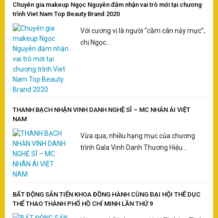
Chuyên gia makeup Ngọc Nguyên đảm nhận vai trò mới tại chương
trình Viet Nam Top Beauty Brand 2020
Với cương vị là người “cầm cân nảy mực”,
chị Ngọc...
THANH BẠCH NHẬN VINH DANH NGHỆ SĨ – MC NHÂN ÁI VIỆT
NAM
Vừa qua, nhiều hạng mục của chương
trình Gala Vinh Danh Thương Hiệu...
BẤT ĐỘNG SẢN TIẾN KHOA ĐỒNG HÀNH CÙNG ĐẠI HỘI THỂ DỤC
THỂ THAO THÀNH PHỐ HỒ CHÍ MINH LẦN THỨ 9