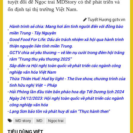
hà
tuyệt đối để Ngọc trai MDStory có thể phát triển và
tr
ổn định tại thị trường Việt Nam.
bư
ng
Tuyết Hương gctv.vn
th
Hành trình sẻ chia: Mang hơi ấm tình người đến với đồng bào
X
miền Trung - Tây Nguyên
K
Good Food For Life: Dấu ấn trách nhiệm xã hội qua hành trình
thiện nguyện liên tỉnh miền Trung.
Nh
GCTV chia sẻ yêu thương – vẽ lên nụ cười trong đêm hội trăng
n
rằm “Trung thu yêu thương 2025”
Sắp diễn ra Hội nghị toàn quốc về phát triển các ngành công
nghiệp văn hóa Việt Nam
T
Thừa Thiên Huế: Huế by light - The live show, chương trình của
Dị
tình hữu nghị Việt – Pháp
do
tu
Hải Phòng lần đầu tiên bắn pháo hoa dịp Tết Dương lịch 2024
ng
Ngày 24/12/2023: Hội nghị toàn quốc về phát triển các ngành
cá
công nghiệp văn hóa
nh
Lạng Sơn bảo tồn và phát huy di sản “Thực hành then"
sa
19
MD story
MD
Ngọc trai
dâ
th
TIÊU DÙNG VIỆT