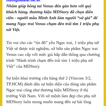
thuonghieuviet.net.vn:
SÂN KHẤU - ĐIỆN ẢNH
X
Nhằm giúp bông tai Venus
đến gần hơn với quý
D
khách hàng, thương hiệu MDStory đã chọn diễn
Q
THƯƠNG HIỆU - DOANH NGHIỆP
viên - người mẫu Minh Anh làm người “sứ giả” để
Cô
LẠI
mang Ngọc trai Venus chạm đến trái tim 1 triệu phụ
Đ
nữ Việt.
tớ
SAO - SỰ KIỆN
T
Tin vui cho các “tín đồ” yêu Ngọc trai, 1 triệu phụ nữ
H
VĂN HOÁ - NGHỆ THUẬT
Việt sẽ được trải nghiệm, sở hữu sản phẩm Ngọc trai
-
Venus cao cấp với mức giá hấp dẫn thông qua chương
T
VH
trình “Hành trình chạm đến trái tim 1 triệu phụ nữ
KINH TẾ
tr
D
Việt” của MDStory.
nô
ty
N
và
Sự kiện khai trương cửa hàng thứ 2 (Vincom 3/2,
KINH DOANH
ph
TP.HCM) đánh dấu sự hiện diện của dòng sản phẩm
m
xu
D
Ngọc trai cũng như thương hiệu MDStory ở thị
nố
SẢN PHẨM-DỊCH VỤ
th
trường Việt Nam. Với sứ mệnh làm đẹp cho phụ nữ
N
hù
MDStory luôn mong muốn mang đến sự hài lòng
X
V