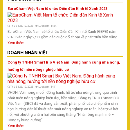
X
EuroCham Việt Nam tổ chức Diễn đàn Kinh tế Xanh 2023
D
T
Thứ 3 | 26/12/2023 -
Lượt xem: 1454
EuroCham Việt Nam sẽ tổ chức Diễn đàn Kinh tế Xanh (GEFE) năm
T
2023 vào ngày 2/11 gồm các cuộc đối thoại về phát triển bền vững.
H
Xem thêm
S
DOANH NHÂN VIỆT
Công ty TNHH Smart Bio Việt Nam: Đồng hành cùng nhà nông,
hướng tới nền nông nghiệp hữu cơ
T
Vừ
Thứ 3 | 26/12/2023 -
Lượt xem: 1491
ph
VHDN: Với mong muốn đồng hành, hỗ trợ nhà nông trong quá trình
kh
phát triển nông nghiệp hiện đại, bền vững, Công ty TNHH Smart BiO
Mi
Việt Nam (SBC) đã và đang sản xuất, phân phối các chế phẩm sinh
Th
học, hướng dẫn kĩ thuật sản xuất nông nghiệp an toàn, hỗ trợ và kết
X
nối, với phương châm hai bên cùng thắng “Nhà nông mạnh mẽ –
Công ty hùng cường”.
T
Xem thêm