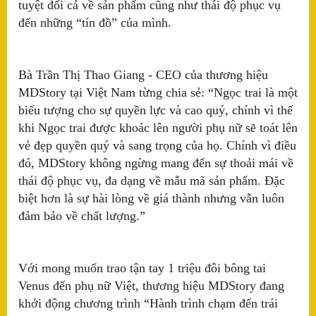
tuyệt đối cả về sản phẩm cũng như thái độ phục vụ
S
đến những “tín đồ” của mình.
ục
T
Mo
ào
tậ
D
Bà Trần Thị Thao Giang - CEO của thương hiệu
i
20
MDStory tại Việt Nam từng chia sẻ: “Ngọc trai là một
V
áo
biểu tượng cho sự quyền lực và cao quý, chính vì thế
khi Ngọc trai được khoác lên người phụ nữ sẽ toát lên
T
vẻ đẹp quyền quý và sang trọng của họ. Chính vì điều
Mo
tr
đó, MDStory không ngừng mang đến sự thoải mái về
Tế
thái độ phục vụ, đa dạng về mẫu mã sản phẩm. Đặc
vớ
biệt hơn là sự hài lòng về giá thành nhưng vẫn luôn
củ
X
đảm bảo về chất lượng.”
NA
lạ
Vi
Với mong muốn trao tận tay 1 triệu đôi bông tai
ph
Venus đến phụ nữ Việt, thương hiệu MDStory đang
Xi
khởi động chương trình “Hành trình chạm đến trái