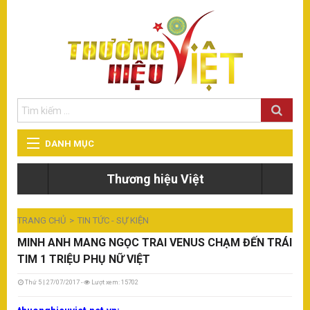
DANH MỤC
T
Thương hiệu Việt
TIN TỨC - SỰ KIỆN
Eu
đà
TRANG CHỦ
TIN TỨC - SỰ KIỆN
THẾ GIỚI - DU LỊCH
MINH ANH MANG NGỌC TRAI VENUS CHẠM ĐẾN TRÁI
T
TIM 1 TRIỆU PHỤ NỮ VIỆT
Eu
GIÁO DỤC
đi
đà
Thứ 5 | 27/07/2017 -
Lượt xem: 15702
ng
ph