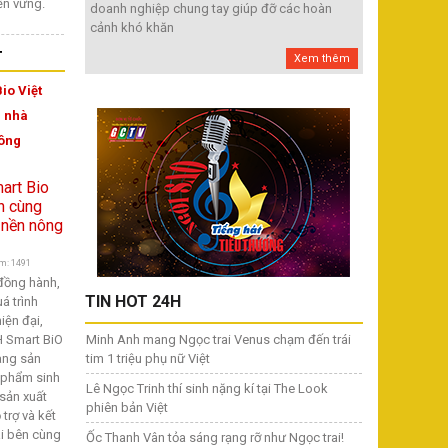
bền vững.
doanh nghiệp chung tay giúp đỡ các hoàn
cảnh khó khăn
T
Xem thêm
io Việt
 nhà
nông
m: 1491
đồng hành,
TIN HOT 24H
á trình
iện đại,
 Smart BiO
Minh Anh mang Ngọc trai Venus chạm đến trái
ang sản
tim 1 triệu phụ nữ Việt
 phẩm sinh
Lê Ngọc Trinh thí sinh nặng kí tại The Look
 sản xuất
phiên bản Việt
trợ và kết
ai bên cùng
Ốc Thanh Vân tỏa sáng rạng rỡ như Ngọc trai!