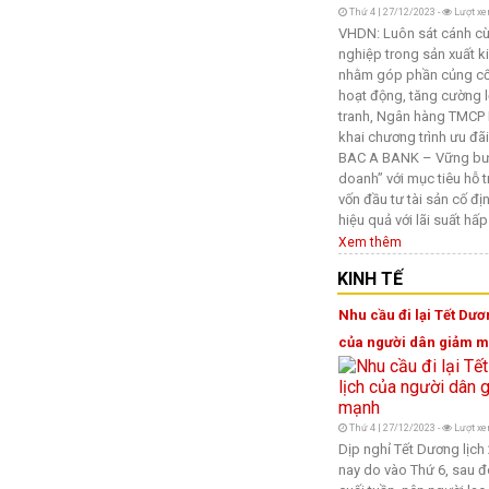
Thứ 4 | 27/12/2023 -
Lượt xe
VHDN: Luôn sát cánh c
nghiệp trong sản xuất k
nhằm góp phần củng cố
hoạt động, tăng cường l
tranh, Ngân hàng TMCP 
khai chương trình ưu đã
BAC A BANK – Vững bư
doanh” với mục tiêu hỗ 
vốn đầu tư tài sản cố địn
hiệu quả với lãi suất hấp
Xem thêm
KINH TẾ
Nhu cầu đi lại Tết Dươ
của người dân giảm 
Thứ 4 | 27/12/2023 -
Lượt xe
Dịp nghỉ Tết Dương lịc
nay do vào Thứ 6, sau đ