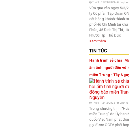
Thứ 3 | 07/03/2023 -
Lượt xe
Vừa qua vào ngày 5/3/
ty Cổ phần Tập đoàn 
cắt băng khánh thành tr
phố Hồ Chí Minh tại khu 
Phúc, 45 Đinh Thị Thi, H
Phước, Tp. Thủ Đức
Xem thêm
TIN TỨC
Hành trình sẻ chia: M
ấm tình người đến với
miền Trung - Tây Ngu
Thứ 6 | 12/12/2025 -
Lượt xe
Trong chương trình “Hư
miền Trung” do Ủy ban M
quốc Việt Nam phát độn
gọi được GCTV phối hợp 