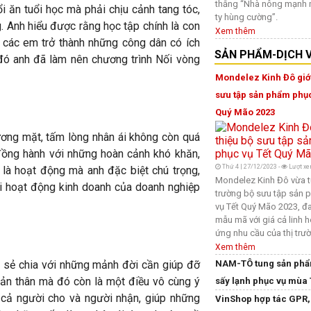
thắng “Nhà nông mạnh
 ăn tuổi học mà phải chịu cảnh tang tóc,
ty hùng cường”.
 Anh hiểu được rằng học tập chính là con
Xem thêm
 các em trở thành những công dân có ích
SẢN PHẨM-DỊCH 
 đó anh đã làm nên chương trình Nối vòng
Mondelez Kinh Đô giới
sưu tập sản phẩm phục
Quý Mão 2023
ơng mặt, tấm lòng nhân ái không còn quá
 đồng hành với những hoàn cảnh khó khăn,
Thứ 4 | 27/12/2023 -
Lượt xe
 là hoạt động mà anh đặc biệt chú trọng,
Mondelez Kinh Đô vừa tu
i hoạt động kinh doanh của doanh nghiệp
trường bộ sưu tập sản
vụ Tết Quý Mão 2023, đ
mẫu mã với giá cả linh h
ứng nhu cầu của thị trư
Xem thêm
NAM-TÔ tung sản phẩ
 sẻ chia với những mảnh đời cần giúp đỡ
 bản thân mà đó còn là một điều vô cùng ý
sấy lạnh phục vụ mùa 
o cả người cho và người nhận, giúp những
VinShop hợp tác GPR,