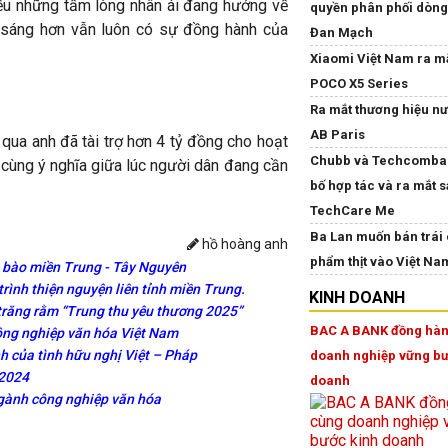
ều những tấm lòng nhân ái đang hướng về
quyền phân phối dòng
i sáng hơn vẫn luôn có sự đồng hành của
Đan Mạch
Xiaomi Việt Nam ra mắ
POCO X5 Series
Ra mắt thương hiệu nư
AB Paris
 qua anh đã tài trợ hơn 4 tỷ đồng cho hoạt
Chubb và Techcomba
 cùng ý nghĩa giữa lúc người dân đang cần
bố hợp tác và ra mắt 
TechCare Me
Ba Lan muốn bán trái 
hồ hoàng anh
phẩm thịt vào Việt Na
g bào miền Trung - Tây Nguyên
rình thiện nguyện liên tỉnh miền Trung.
KINH DOANH
 trăng rằm “Trung thu yêu thương 2025”
BAC A BANK đồng hàn
công nghiệp văn hóa Việt Nam
nh của tình hữu nghị Việt – Pháp
doanh nghiệp vững bư
 2024
doanh
ngành công nghiệp văn hóa