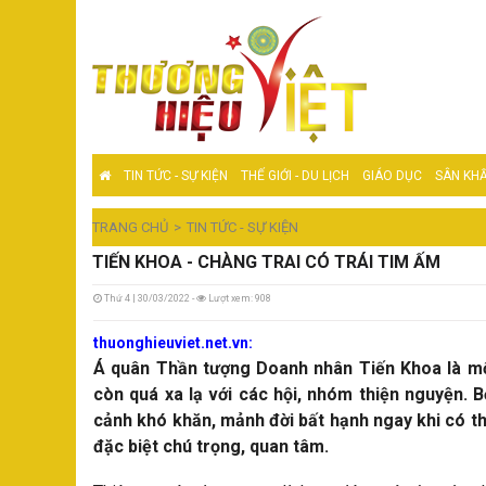
TIN TỨC - SỰ KIỆN
THẾ GIỚI - DU LỊCH
GIÁO DỤC
SÂN KHẤ
TRANG CHỦ
TIN TỨC - SỰ KIỆN
TIẾN KHOA - CHÀNG TRAI CÓ TRÁI TIM ẤM
Thứ 4 | 30/03/2022 -
Lượt xem: 908
thuonghieuviet.net.vn:
Á quân Thần tượng Doanh nhân Tiến Khoa là mộ
còn quá xa lạ với các hội, nhóm thiện nguyện. 
cảnh khó khăn, mảnh đời bất hạnh ngay khi có t
đặc biệt chú trọng, quan tâm.