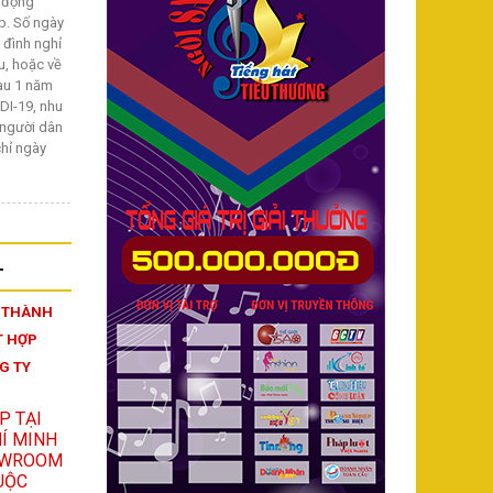
o động
p. Số ngày
 đình nghỉ
u, hoặc về
sau 1 năm
DI-19, nhu
a người dân
hỉ ngày
T
I THÀNH
T HỢP
G TY