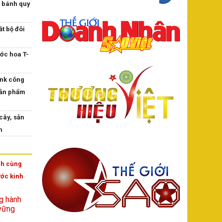
 bánh quy
t bộ đôi
ớc hoa T-
nk công
sản phẩm
cây, sản
m
h cùng
ớc kinh