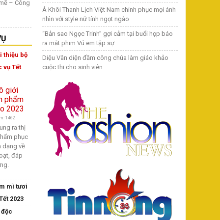
 mẽ – Công
Á Khôi Thanh Lịch Việt Nam chinh phục mọi ánh
nhìn với style nữ tính ngọt ngào
“Bản sao Ngọc Trinh” gợi cảm tại buổi họp báo
VỤ
ra mắt phim Vú em tập sự
 thiệu bộ
Diệu Vân diện đầm công chúa làm giáo khảo
 vụ Tết
cuộc thi cho sinh viên
m: 1462
ng ra thị
 phẩm phục
a dạng về
oạt, đáp
ờng.
m mì tươi
Tết 2023
 độc