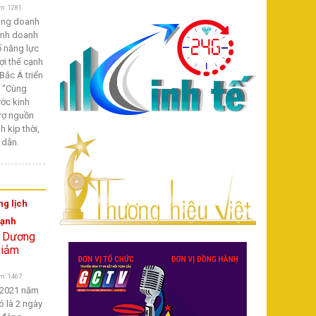
m: 1281
ùng doanh
inh doanh
 năng lực
ợi thế cạnh
Bắc Á triển
i “Cùng
ớc kinh
trợ nguồn
h kịp thời,
 dẫn.
ng lịch
mạnh
m: 1467
h 2021 năm
ó là 2 ngày