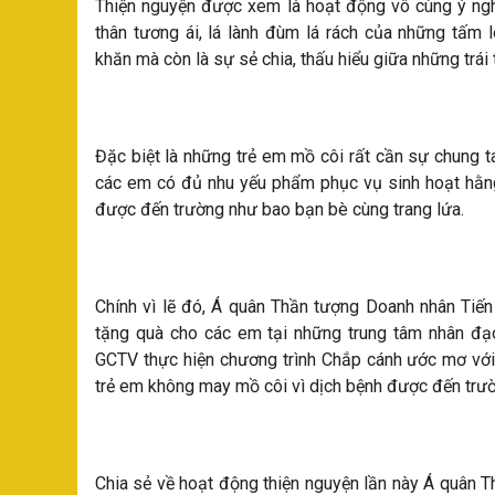
Thiện nguyện được xem là hoạt động vô cùng ý nghĩ
thân tương ái, lá lành đùm lá rách của những tấm 
khăn mà còn là sự sẻ chia, thấu hiểu giữa những trái 
Đặc biệt là những trẻ em mồ côi rất cần sự chung 
các em có đủ nhu yếu phẩm phục vụ sinh hoạt hằng
được đến trường như bao bạn bè cùng trang lứa.
Chính vì lẽ đó, Á quân Thần tượng Doanh nhân Tiến
tặng quà cho các em tại những trung tâm nhân đạ
GCTV thực hiện chương trình Chắp cánh ước mơ với 
trẻ em không may mồ côi vì dịch bệnh được đến trư
Chia sẻ về hoạt động thiện nguyện lần này Á quân T