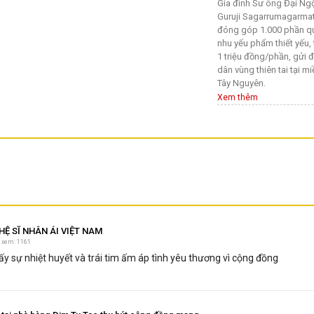
Gia đình Sư ông Đại Ng
Guruji Sagarrumagarma
đóng góp 1.000 phần 
nhu yếu phẩm thiết yếu, t
1 triệu đồng/phần, gửi 
dân vùng thiên tai tại m
Tây Nguyên.
Xem thêm
HỆ SĨ NHÂN ÁI VIỆT NAM
 xem: 1161
ấy sự nhiệt huyết và trái tim ấm áp tình yêu thương vì cộng đồng