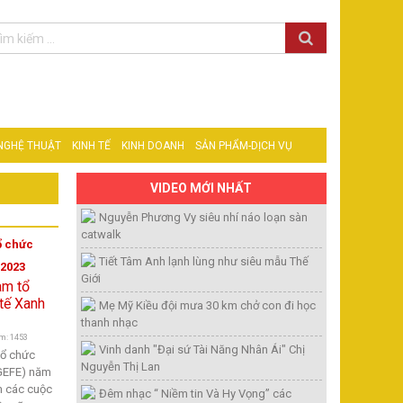
 NGHỆ THUẬT
KINH TẾ
KINH DOANH
SẢN PHẨM-DỊCH VỤ
VIDEO MỚI NHẤT
Nguyễn Phương Vy siêu nhí náo loạn sàn
catwalk
ổ chức
Tiết Tâm Anh lạnh lùng như siêu mẫu Thế
 2023
Giới
Mẹ Mỹ Kiều đội mưa 30 km chở con đi học
thanh nhạc
m: 1453
Vinh danh "Đại sứ Tài Năng Nhân Ái" Chị
tổ chức
Nguyễn Thị Lan
(GEFE) năm
m các cuộc
Đêm nhạc “ Niềm tin Và Hy Vọng” các