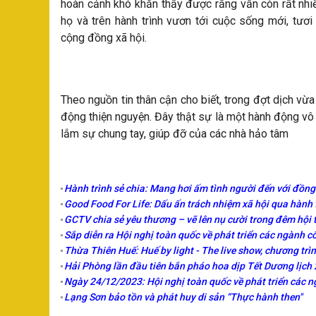
hoàn cảnh khó khăn thấy được rằng vẫn còn rất nhi
họ và trên hành trình vươn tới cuộc sống mới, tươ
cộng đồng xã hội.
Theo nguồn tin thân cận cho biết, trong đợt dịch vừa
động thiện nguyện. Đây thật sự là một hành động vô
lắm sự chung tay, giúp đỡ của các nhà hảo tâm
Hành trình sẻ chia: Mang hơi ấm tình người đến với đồn
Good Food For Life: Dấu ấn trách nhiệm xã hội qua hành t
GCTV chia sẻ yêu thương – vẽ lên nụ cười trong đêm hội
Sắp diễn ra Hội nghị toàn quốc về phát triển các ngành 
Thừa Thiên Huế: Huế by light - The live show, chương trì
Hải Phòng lần đầu tiên bắn pháo hoa dịp Tết Dương lịch
Ngày 24/12/2023: Hội nghị toàn quốc về phát triển các 
Lạng Sơn bảo tồn và phát huy di sản “Thực hành then"