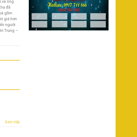
ộ và ông
tha đã
quà gồm
rị giá hơn
đến người
iền Trung –
Xem tiếp