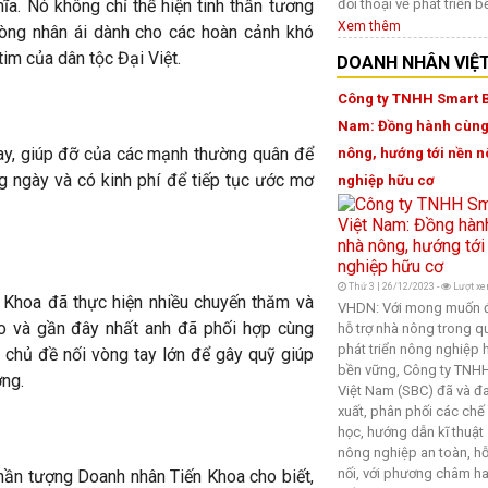
đối thoại về phát triển 
a. Nó không chỉ thể hiện tinh thần tương
Xem thêm
lòng nhân ái dành cho các hoàn cảnh khó
tim của dân tộc Đại Việt.
DOANH NHÂN VIỆ
Công ty TNHH Smart B
Nam: Đồng hành cùng
tay, giúp đỡ của các mạnh thường quân để
nông, hướng tới nền 
 ngày và có kinh phí để tiếp tục ước mơ
nghiệp hữu cơ
Thứ 3 | 26/12/2023 -
Lượt xe
 Khoa đã thực hiện nhiều chuyến thăm và
VHDN: Với mong muốn 
o và gần đây nhất anh đã phối hợp cùng
hỗ trợ nhà nông trong qu
phát triển nông nghiệp h
chủ đề nối vòng tay lớn để gây quỹ giúp
bền vững, Công ty TNHH
ờng.
Việt Nam (SBC) đã và đ
xuất, phân phối các chế
học, hướng dẫn kĩ thuật
nông nghiệp an toàn, hỗ 
nối, với phương châm h
hần tượng Doanh nhân Tiến Khoa cho biết,