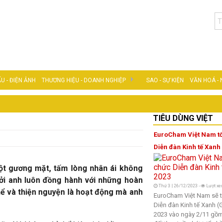
U - ĐIỆN ẢNH
THƯƠNG HIỆU - DOANH NGHIỆP
SAO - SỰ KIỆN
VĂN HOÁ -
DOANH NHÂN VIỆT
TIÊU DÙNG VIỆT
TIÊU DÙNG VIỆT
EuroCham Việt Nam t
Diễn đàn Kinh tế Xanh
t gương mặt, tấm lòng nhân ái không
Bởi anh luôn đồng hành với những hoàn
Thứ 3 | 26/12/2023 -
Lượt xe
hể và thiện nguyện là hoạt động mà anh
EuroCham Việt Nam sẽ 
Diễn đàn Kinh tế Xanh 
2023 vào ngày 2/11 gồ