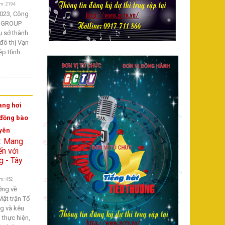
m: 2194
2023, Công
ONGROUP
ụ sở thành
đô thị Vạn
iệp Bình
ang hơi
 đồng bào
yên
m: 452
ớng về
ặt trận Tổ
g và kêu
thực hiện,