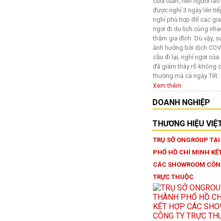
cuối tuần, nên người la
được nghỉ 3 ngày lên tiế
nghỉ phù hợp để các gia
ngơi đi du lịch cùng nha
thăm gia đình. Dù vậy, 
ảnh hưởng bởi dịch COV
cầu đi lại, nghỉ ngơi củ
đã giảm thây rõ không c
thường mà cả ngày Tết.
Xem thêm
DOANH NGHIỆP
THƯƠNG HIỆU VIỆ
TRỤ SỞ ONGROUP TẠ
PHỐ HỒ CHÍ MINH KẾ
CÁC SHOWROOM CÔN
TRỰC THUỘC