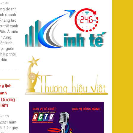
m: 1288
ùng doanh
inh doanh
 năng lực
ợi thế cạnh
Bắc Á triển
i “Cùng
ớc kinh
trợ nguồn
h kịp thời,
 dẫn.
ng lịch
mạnh
m: 1479
h 2021 năm
ó là 2 ngày