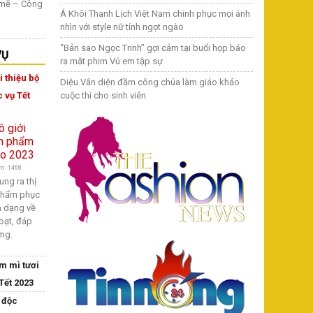
 mẽ – Công
Á Khôi Thanh Lịch Việt Nam chinh phục mọi ánh
nhìn với style nữ tính ngọt ngào
“Bản sao Ngọc Trinh” gợi cảm tại buổi họp báo
VỤ
ra mắt phim Vú em tập sự
 thiệu bộ
Diệu Vân diện đầm công chúa làm giáo khảo
 vụ Tết
cuộc thi cho sinh viên
m: 1468
ng ra thị
 phẩm phục
a dạng về
oạt, đáp
ờng.
m mì tươi
Tết 2023
 độc