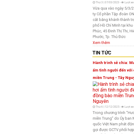
Thứ 3 | 07/03/2023 -
Lượt xe
Vừa qua vào ngày 5/3/
ty Cổ phần Tập đoàn 
cắt băng khánh thành tr
phố Hồ Chí Minh tại khu 
Phúc, 45 Đinh Thị Thi, H
Phước, Tp. Thủ Đức
Xem thêm
TIN TỨC
Hành trình sẻ chia: M
ấm tình người đến với
miền Trung - Tây Ngu
Thứ 6 | 12/12/2025 -
Lượt xe
Trong chương trình “Hư
miền Trung” do Ủy ban M
quốc Việt Nam phát độn
gọi được GCTV phối hợp 