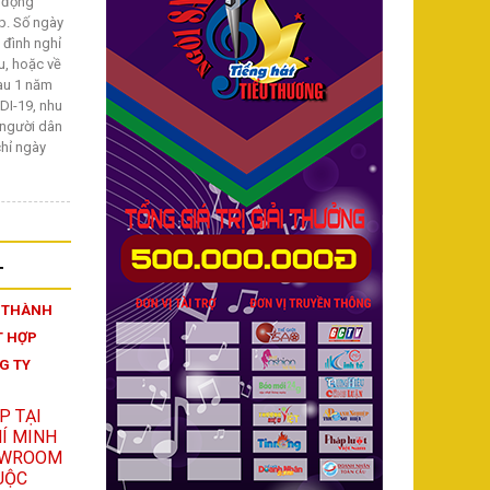
o động
p. Số ngày
 đình nghỉ
u, hoặc về
sau 1 năm
DI-19, nhu
a người dân
hỉ ngày
T
I THÀNH
T HỢP
G TY