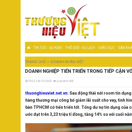
TIN TỨC - SỰ KIỆN
THẾ GIỚI - DU LỊCH
GIÁO DỤC
SÂN KHẤ
TRANG CHỦ
DOANH NHÂN VIỆT
DOANH NGHIỆP TIẾN TRIỂN TRONG TIẾP CẬN V
Thứ 3 | 26/12/2023 -
Lượt xem: 600
thuonghieuviet.net.vn:
Sau động thái nới room tín dụn
hàng thương mại công bố giảm lãi suất cho vay, tình hìn
bàn TPHCM có tiến triển tốt. Tổng dư nợ tín dụng của c
ước đạt trên 3,23 triệu tỉ đồng, tăng 14% so với cuối nă