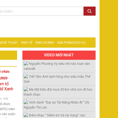
 NGHỆ THUẬT
KINH TẾ
KINH DOANH
SẢN PHẨM-DỊCH VỤ
VIDEO MỚI NHẤT
Nguyễn Phương Vy siêu nhí náo loạn sàn
catwalk
ổ chức
Tiết Tâm Anh lạnh lùng như siêu mẫu Thế
 2023
Giới
Mẹ Mỹ Kiều đội mưa 30 km chở con đi học
thanh nhạc
m: 1459
Vinh danh "Đại sứ Tài Năng Nhân Ái" Chị
tổ chức
Nguyễn Thị Lan
(GEFE) năm
m các cuộc
Đêm nhạc “ Niềm tin Và Hy Vọng” các