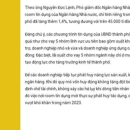
Theo ông Nguyễn Đức Lệnh, Phó giám đốc Ngân hàng Nhà 
room tín dụng của Ngân hàng Nhà nước, chỉ tính riêng tro
phố đã tăng thêm 1,4%, tương đương với trên 45.000 tỉ đồ
Đáng chú ý, các chương trình tín dụng của UBND thành phố
quả như cho vay 5 nhóm lĩnh vực ưu tiên bao gồm xuất kh
trợ, doanh nghiệp nhỏ và vừa và doanh nghiệp ứng dụng c
đồng. Đặc biệt, lãi suất cho vay 5 nhóm ngành này chỉ ở m
tạo động lực cho tăng trưởng kinh tế thành phố.
Để các doanh nghiệp tiếp tục phát huy năng lực sản xuất, 
ngân hàng. Khi đó quy mô vốn huy động không tăng đột biế
định chế tài chính, không xảy các hệ lụy khi dòng tiền nh
đó việc nới room tín dụng mới thực sự phát huy tác dụng, c
vượt khó khăn trong năm 2023.