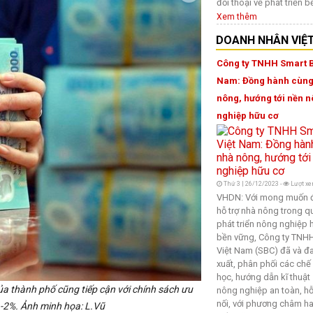
đối thoại về phát triển 
Xem thêm
DOANH NHÂN VIỆ
Công ty TNHH Smart B
Nam: Đồng hành cùng
nông, hướng tới nền 
nghiệp hữu cơ
Thứ 3 | 26/12/2023 -
Lượt xe
VHDN: Với mong muốn 
hỗ trợ nhà nông trong qu
phát triển nông nghiệp h
bền vững, Công ty TNHH
Việt Nam (SBC) đã và đ
xuất, phân phối các chế
học, hướng dẫn kĩ thuật
ủa thành phố cũng tiếp cận với chính sách ưu
nông nghiệp an toàn, hỗ 
nối, với phương châm h
 1-2%. Ảnh minh họa: L.Vũ