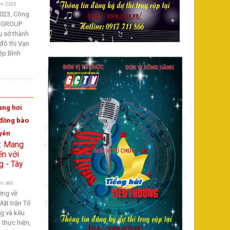
m: 2205
2023, Công
ONGROUP
ụ sở thành
đô thị Vạn
iệp Bình
ang hơi
 đồng bào
yên
m: 460
ớng về
ặt trận Tổ
g và kêu
thực hiện,