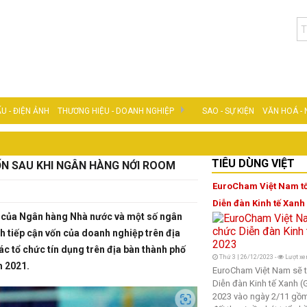
U - ĐIỆN ẢNH
THƯƠNG HIỆU - DOANH NGHIỆP
SAO - SỰ KIỆN
VĂN HOÁ -
DOANH NHÂN VIỆT
TIÊU DÙNG VIỆT
ỐN SAU KHI NGÂN HÀNG NỚI ROOM
TIÊU DÙNG VIỆT
EuroCham Việt Nam t
Diễn đàn Kinh tế Xanh
g của Ngân hàng Nhà nước và một số ngân
h tiếp cận vốn của doanh nghiệp trên địa
ác tổ chức tín dụng trên địa bàn thành phố
Thứ 3 | 26/12/2023 -
Lượt xe
m 2021.
EuroCham Việt Nam sẽ 
Diễn đàn Kinh tế Xanh 
2023 vào ngày 2/11 gồ