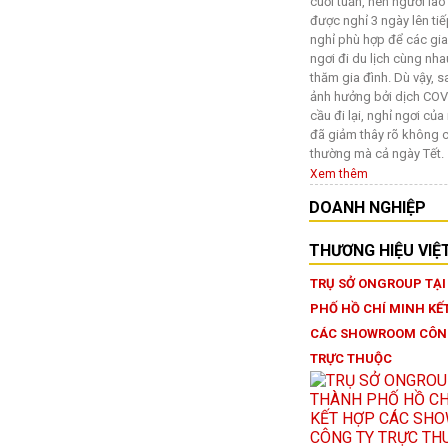
cuối tuần, nên người la
được nghỉ 3 ngày lên tiế
nghỉ phù hợp để các gia
ngơi đi du lịch cùng nha
thăm gia đình. Dù vậy, 
ảnh hưởng bởi dịch COV
cầu đi lại, nghỉ ngơi củ
đã giảm thây rõ không c
thường mà cả ngày Tết.
Xem thêm
DOANH NGHIỆP
THƯƠNG HIỆU VIỆ
TRỤ SỞ ONGROUP TẠ
PHỐ HỒ CHÍ MINH KẾ
CÁC SHOWROOM CÔN
TRỰC THUỘC