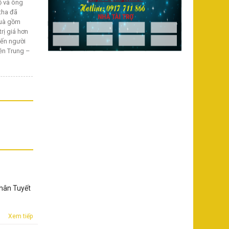
ộ và ông
tha đã
quà gồm
rị giá hơn
đến người
iền Trung –
nhân Tuyết
Xem tiếp