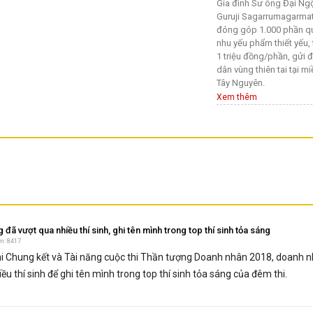
Gia đình Sư ông Đại Ng
Guruji Sagarrumagarma
đóng góp 1.000 phần 
nhu yếu phẩm thiết yếu, t
1 triệu đồng/phần, gửi 
dân vùng thiên tai tại m
Tây Nguyên.
Xem thêm
đã vượt qua nhiều thí sinh, ghi tên mình trong top thí sinh tỏa sáng
m: 8417
hi Chung kết và Tài năng cuộc thi Thần tượng Doanh nhân 2018, doanh 
u thí sinh để ghi tên mình trong top thí sinh tỏa sáng của đêm thi.