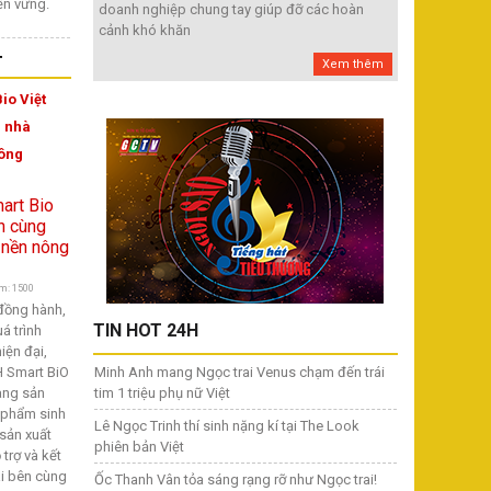
bền vững.
doanh nghiệp chung tay giúp đỡ các hoàn
cảnh khó khăn
T
Xem thêm
io Việt
 nhà
nông
m: 1500
đồng hành,
TIN HOT 24H
á trình
iện đại,
 Smart BiO
Minh Anh mang Ngọc trai Venus chạm đến trái
ang sản
tim 1 triệu phụ nữ Việt
 phẩm sinh
Lê Ngọc Trinh thí sinh nặng kí tại The Look
 sản xuất
phiên bản Việt
trợ và kết
ai bên cùng
Ốc Thanh Vân tỏa sáng rạng rỡ như Ngọc trai!