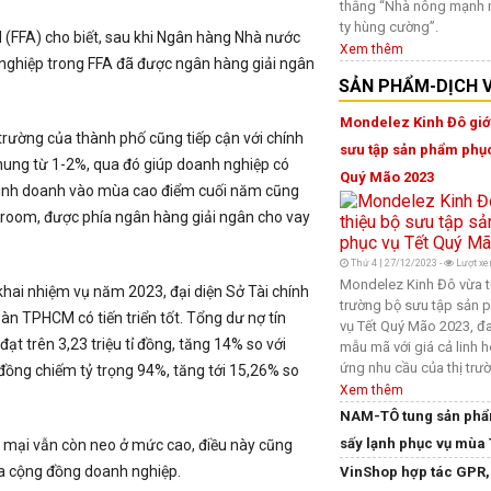
thắng “Nhà nông mạnh
ty hùng cường”.
(FFA) cho biết, sau khi Ngân hàng Nhà nước
Xem thêm
nghiệp trong FFA đã được ngân hàng giải ngân
SẢN PHẨM-DỊCH 
Mondelez Kinh Đô giới
 trường của thành phố cũng tiếp cận với chính
sưu tập sản phẩm phục
chung từ 1-2%, qua đó giúp doanh nghiệp có
Quý Mão 2023
 kinh doanh vào mùa cao điểm cuối năm cũng
room, được phía ngân hàng giải ngân cho vay
Thứ 4 | 27/12/2023 -
Lượt xe
Mondelez Kinh Đô vừa tu
hai nhiệm vụ năm 2023, đại diện Sở Tài chính
trường bộ sưu tập sản
bàn TPHCM có tiến triển tốt. Tổng dư nợ tín
vụ Tết Quý Mão 2023, đ
ạt trên 3,23 triệu tỉ đồng, tăng 14% so với
mẫu mã với giá cả linh h
ứng nhu cầu của thị trư
đồng chiếm tỷ trọng 94%, tăng tới 15,26% so
Xem thêm
NAM-TÔ tung sản phẩ
sấy lạnh phục vụ mùa 
g mại vẫn còn neo ở mức cao, điều này cũng
ủa cộng đồng doanh nghiệp.
VinShop hợp tác GPR,