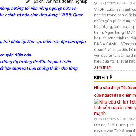
Tạp chí văn hoá doanh nghiệp
Thứ 4 | 27/12/2023 -
Lượt xe
nông, hướng tới nền nông nghiệp hữu cơ
VHDN: Luôn sát cánh c
ứu y sinh và hóa sinh ứng dụng ( VHU): Quan
nghiệp trong sản xuất k
nhằm góp phần củng cố
hoạt động, tăng cường l
tranh, Ngân hàng TMCP 
khai chương trình ưu đã
o trái phép tại khu vực biển trên địa bàn quận
BAC A BANK – Vững bư
doanh” với mục tiêu hỗ 
 chuyện điện hóa
vốn đầu tư tài sản cố địn
hiệu quả với lãi suất hấp
đúng thị trường để đầu tư phát triển
Xem thêm
t lựa chọn vật liệu chống thấm cho từng
KINH TẾ
Nhu cầu đi lại Tết Dươ
của người dân giảm 
Thứ 4 | 27/12/2023 -
Lượt xe
Dịp nghỉ Tết Dương lịc
nay do vào Thứ 6, sau đ