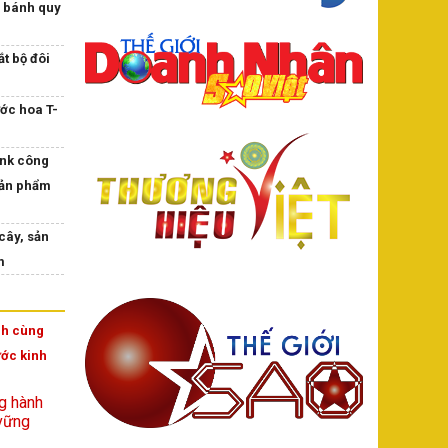
 bánh quy
t bộ đôi
ớc hoa T-
nk công
sản phẩm
cây, sản
m
h cùng
ớc kinh