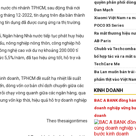
quyền phân phối dòng
nước chi nhánh TPHCM, sau động thái nới
Đan Mạch
ng tháng 12-2022, tín dụng trên địa bàn thành
Xiaomi Việt Nam ra mắ
ng tín dụng đã được cung ứng ra thị trường.
POCO X5 Series
Ra mắt thương hiệu nư
, Ngân hàng Nhà nước tiếp tục phát huy hiệu
AB Paris
ẩu, nông nghiệp nông thôn, công nghiệp hỗ
Chubb và Techcomba
ông nghệ cao với dư nợ khoảng 200.000 tỉ
bố hợp tác và ra mắt 
ức 5,5%/năm, đã tạo hiệu ứng tốt, hỗ trợ và
TechCare Me
Ba Lan muốn bán trái 
kinh doanh, TPHCM đề xuất hạ nhiệt lãi suất
phẩm thịt vào Việt Na
n, dòng vốn cơ bản chỉ dịch chuyển giữa các
KINH DOANH
àn rỗi chạy vòng quanh giữa các ngân hàng; qua
ung vốn kịp thời, hiệu quả hỗ trợ doanh nghiệp
BAC A BANK đồng hàn
doanh nghiệp vững bư
doanh
Theo thesaigontimes