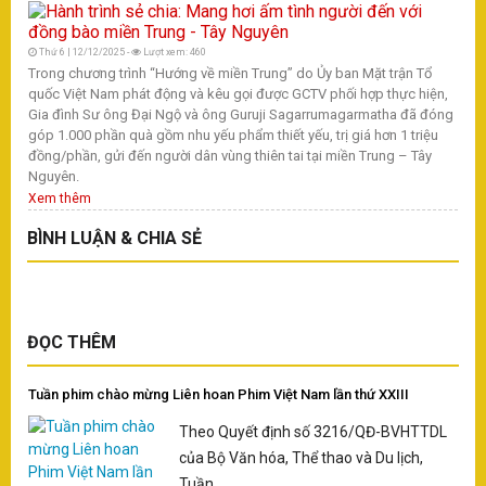
Thứ 6 | 12/12/2025 -
Lượt xem: 460
Trong chương trình “Hướng về miền Trung” do Ủy ban Mặt trận Tổ
quốc Việt Nam phát động và kêu gọi được GCTV phối hợp thực hiện,
Gia đình Sư ông Đại Ngộ và ông Guruji Sagarrumagarmatha đã đóng
góp 1.000 phần quà gồm nhu yếu phẩm thiết yếu, trị giá hơn 1 triệu
đồng/phần, gửi đến người dân vùng thiên tai tại miền Trung – Tây
Nguyên.
Xem thêm
BÌNH LUẬN & CHIA SẺ
ĐỌC THÊM
Tuần phim chào mừng Liên hoan Phim Việt Nam lần thứ XXIII
Theo Quyết định số 3216/QĐ-BVHTTDL
của Bộ Văn hóa, Thể thao và Du lịch,
Tuần...