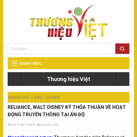
DANH MỤC
T
Thương hiệu Việt
TIN TỨC - SỰ KIỆN
Eu
đà
TRANG CHỦ
SAO - SỰ KIỆN
THẾ GIỚI - DU LỊCH
RELIANCE, WALT DISNEY KÝ THỎA THUẬN VỀ HOẠT
T
ĐỘNG TRUYỀN THÔNG TẠI ẤN ĐỘ
Eu
GIÁO DỤC
đi
đà
Thứ 3 | 26/12/2023 -
Lượt xem: 456
ng
ph