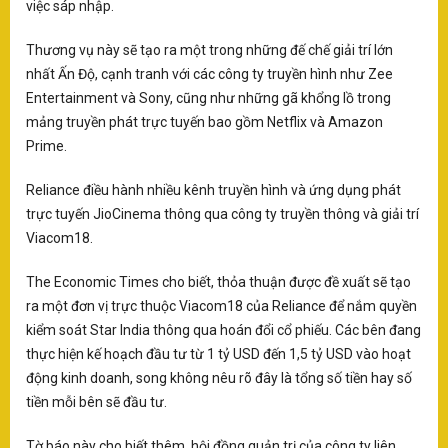
X5
việc sáp nhập.
Ra
Thương vụ này sẽ tạo ra một trong những đế chế giải trí lớn
Pa
nhất Ấn Độ, cạnh tranh với các công ty truyền hình như Zee
C
Entertainment và Sony, cũng như những gã khổng lồ trong
hợ
mảng truyền phát trực tuyến bao gồm Netflix và Amazon
T
Prime.
Ba
th
Reliance điều hành nhiều kênh truyền hình và ứng dụng phát
trực tuyến JioCinema thông qua công ty truyền thông và giải trí
K
Viacom18.
B
ng
The Economic Times cho biết, thỏa thuận được đề xuất sẽ tạo
ra một đơn vị trực thuộc Viacom18 của Reliance để nắm quyền
kiểm soát Star India thông qua hoán đổi cổ phiếu. Các bên đang
thực hiện kế hoạch đầu tư từ 1 tỷ USD đến 1,5 tỷ USD vào hoạt
T
VH
động kinh doanh, song không nêu rõ đây là tổng số tiền hay số
ng
tiền mỗi bên sẽ đầu tư.
gó
tă
Tờ báo này cho biết thêm, hội đồng quản trị của công ty liên