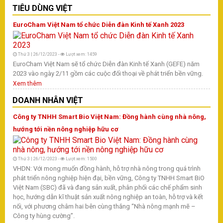
X
TIÊU DÙNG VIỆT
D
EuroCham Việt Nam tổ chức Diễn đàn Kinh tế Xanh 2023
T
Thứ 3 | 26/12/2023 -
Lượt xem: 1459
T
EuroCham Việt Nam sẽ tổ chức Diễn đàn Kinh tế Xanh (GEFE) năm
2023 vào ngày 2/11 gồm các cuộc đối thoại về phát triển bền vững.
H
Xem thêm
S
DOANH NHÂN VIỆT
Công ty TNHH Smart Bio Việt Nam: Đồng hành cùng nhà nông,
hướng tới nền nông nghiệp hữu cơ
T
Vừ
ph
Thứ 3 | 26/12/2023 -
Lượt xem: 1500
kh
VHDN: Với mong muốn đồng hành, hỗ trợ nhà nông trong quá trình
Mi
phát triển nông nghiệp hiện đại, bền vững, Công ty TNHH Smart BiO
Th
Việt Nam (SBC) đã và đang sản xuất, phân phối các chế phẩm sinh
X
học, hướng dẫn kĩ thuật sản xuất nông nghiệp an toàn, hỗ trợ và kết
nối, với phương châm hai bên cùng thắng “Nhà nông mạnh mẽ –
T
Công ty hùng cường”.