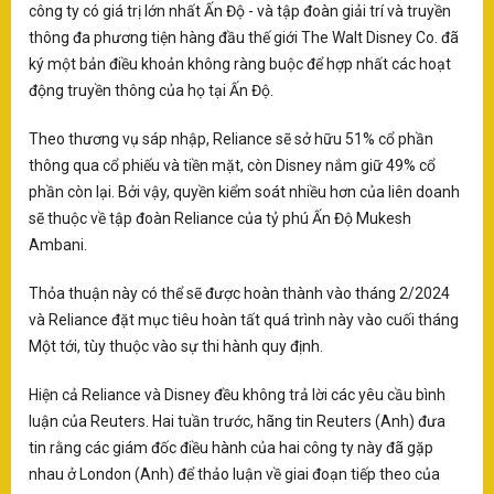
công ty có giá trị lớn nhất Ấn Độ - và tập đoàn giải trí và truyền
S
thông đa phương tiện hàng đầu thế giới The Walt Disney Co. đã
ục
T
ký một bản điều khoản không ràng buộc để hợp nhất các hoạt
Mo
ào
động truyền thông của họ tại Ấn Độ.
tậ
D
i
20
Theo thương vụ sáp nhập, Reliance sẽ sở hữu 51% cổ phần
V
thông qua cổ phiếu và tiền mặt, còn Disney nắm giữ 49% cổ
áo
phần còn lại. Bởi vậy, quyền kiểm soát nhiều hơn của liên doanh
T
sẽ thuộc về tập đoàn Reliance của tỷ phú Ấn Độ Mukesh
Mo
Ambani.
tr
Tế
vớ
Thỏa thuận này có thể sẽ được hoàn thành vào tháng 2/2024
củ
và Reliance đặt mục tiêu hoàn tất quá trình này vào cuối tháng
X
Một tới, tùy thuộc vào sự thi hành quy định.
NA
lạ
Hiện cả Reliance và Disney đều không trả lời các yêu cầu bình
Vi
luận của Reuters. Hai tuần trước, hãng tin Reuters (Anh) đưa
ph
tin rằng các giám đốc điều hành của hai công ty này đã gặp
Xi
nhau ở London (Anh) để thảo luận về giai đoạn tiếp theo của