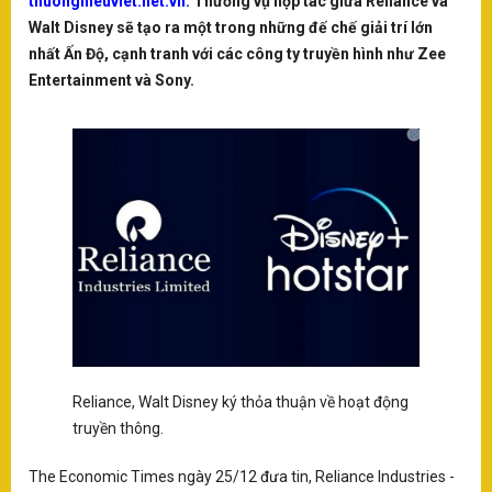
thuonghieuviet.net.vn:
Thương vụ hợp tác giữa Reliance và
SÂN KHẤU - ĐIỆN ẢNH
X
Walt Disney sẽ tạo ra một trong những đế chế giải trí lớn
D
nhất Ấn Độ, cạnh tranh với các công ty truyền hình như Zee
Q
THƯƠNG HIỆU - DOANH NGHIỆP
Entertainment và Sony.
Cô
LẠI
Đ
tớ
SAO - SỰ KIỆN
T
H
VĂN HOÁ - NGHỆ THUẬT
-
T
VH
KINH TẾ
tr
D
nô
ty
N
và
KINH DOANH
ph
m
xu
Reliance, Walt Disney ký thỏa thuận về hoạt động
D
nố
truyền thông.
SẢN PHẨM-DỊCH VỤ
th
N
hù
The Economic Times ngày 25/12 đưa tin, Reliance Industries -
X
V