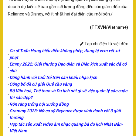
hà
doanh dự kiến sẽ bao gồm số lượng đồng đều các giám đốc của
tr
bư
Reliance và Disney, với ít nhất hai đại diện của mỗi bên./.
ng
th
(TTXVN/Vietnam+)
X
K
Tạp chí điện tử việt đức
Nh
Ca sĩ Tuấn Hưng biểu diễn không phép, đang bị xem xét xử
phạt
n
Emmy 2022: Giải thưởng Đạo diễn và Biên kịch xuất sắc đã có
chủ
T
Đồng hành với tuổi trẻ trên sân khấu nhạc kịch
Dị
Công bố đề cử giải Quả cầu vàng
do
Bộ Văn hoá, Thể thao và Du lịch nói gì về việc quản lý các cuộc
tu
thi sắc đẹp?
ng
Rộn ràng trống hội xuống đồng
cá
Grammy 2023: Nữ ca sỹ Beyonce được vinh danh với 3 giải
nh
sa
thưởng
19
Hợp tác sản xuất video âm nhạc quảng bá du lịch Nhật Bản-
dâ
Việt Nam
th