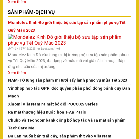
Hà
Xem thêm
tì
SẢN PHẨM-DỊCH VỤ
Tr
Mondelez Kinh Đô giới thiệu bộ sưu tập sản phẩm phục vụ Tết
Quý Mão 2023
T
Tr
Thứ 4 | 27/12/2023 -
Lượt xem: 1468
Tr
Mondelez Kinh Đô vừa tung ra thị trường bộ sưu tập sản phẩm phục
Na
vụ Tết Quý Mão 2023, đa dạng về mẫu mã với giá cả linh hoạt, đáp
ph
ứng nhu cầu của thị trường.
Ng
Xem thêm
đã
NAM-TÔ tung sản phẩm mì tươi sấy lạnh phục vụ mùa Tết 2023
yế
VinShop hợp tác GPR, độc quyền phân phối dòng bánh quy Đan
đồ
th
Mạch
X
Xiaomi Việt Nam ra mắt bộ đôi POCO X5 Series
Ra mắt thương hiệu nước hoa T-AB Paris
Chubb và Techcombank công bố hợp tác và ra mắt sản phẩm
TechCare Me
Ba Lan muốn bán trái cây, sản phẩm thịt vào Việt Nam