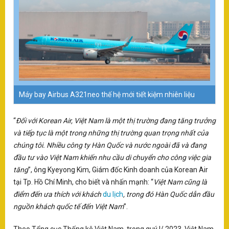
S
ục
T
Mo
ào
tậ
D
i
20
V
áo
Máy bay Airbus A321neo thế hệ mới tiết kiệm nhiên liệu
T
Mo
tr
“
Đối với Korean Air, Việt Nam là một thị trường đang tăng trưởng
Tế
và tiếp tục là một trong những thị trường quan trọng nhất của
vớ
củ
chúng tôi. Nhiều công ty Hàn Quốc và nước ngoài đã và đang
X
đầu tư vào Việt Nam khiến nhu cầu di chuyển cho công việc gia
NA
tăng
”, ông Kyeyong Kim, Giám đốc Kinh doanh của Korean Air
lạ
tại Tp. Hồ Chí Minh, cho biết và nhấn mạnh: “
Việt Nam cũng là
Vi
điểm đến ưa thích với khách
du lịch
, trong đó Hàn Quốc dẫn đầu
ph
nguồn khách quốc tế đến Việt Nam
”.
Xi