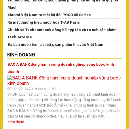
VinShop hợp tác GPR, độc quyền phân phối dòng bánh quy Đan
Mạch
Xiaomi Việt Nam ra mắt bộ đôi POCO X5 Series
Ra mắt thương hiệu nước hoa T-AB Paris
Chubb và Techcombank công bố hợp tác và ra mắt sản phẩm
TechCare Me
Ba Lan muốn bán trái cây, sản phẩm thịt vào Việt Nam
KINH DOANH
BAC A BANK đồng hành cùng doanh nghiệp vững bước kinh
doanh
Thứ 4 | 27/12/2023 -
Lượt xem: 1284
VHDN: Luôn sát cánh cùng doanh nghiệp trong sản xuất kinh doanh
nhằm góp phần củng cố năng lực hoạt động, tăng cường lợi thế cạnh
tranh, Ngân hàng TMCP Bắc Á triển khai chương trình ưu đãi “Cùng
BAC A BANK – Vững bước kinh doanh” với mục tiêu hỗ trợ nguồn vốn
đầu tư tài sản cố định kịp thời, hiệu quả với lãi suất hấp dẫn.
Xem thêm