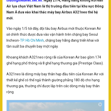
thuonghieuviet.net.vn:
Ngày 27/4, Hãng hàng không Korean
SÂN KHẤU - ĐIỆN ẢNH
X
Air lựa chọn Việt Nam là thị trường đầu tiên tại khu vực Đông
D
Nam Á đưa vào khai thác máy bay Airbus A321neo thế hệ
Q
THƯƠNG HIỆU - DOANH NGHIỆP
mới.
Cô
LẠI
Đ
Vào ngày 1/5 tới đây, đội tàu bay Airbus mới thuộc Korean Air
tớ
SAO - SỰ KIỆN
sẽ chính thức được đưa vào vận hành trên chặng bay Seoul
T
Incheon-
TP. Hồ Chí Minh
, chặng bay hãng đang triển khai với
tần suất ba chuyến bay một ngày.
H
VĂN HOÁ - NGHỆ THUẬT
-
T
Khoang khách A321neo rộng rãi của Korean Air bao gồm 174
VH
ghế hạng phổ thông và 8 ghế hạng thương gia (Prestige Class).
KINH TẾ
tr
D
nô
A321neo là dòng máy bay thân hẹp đầu tiên của Korean Air với
ty
N
thiết kế ghế có thể ngả thành giường phẳng 180 độ cho hạng
và
KINH DOANH
ph
thương gia, thường chỉ được lắp trên các dòng máy bay thân
m
xu
D
rộng.
nố
SẢN PHẨM-DỊCH VỤ
th
N
hù
X
V