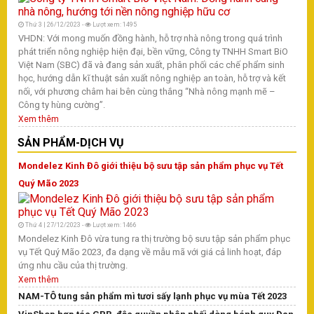
Hà
tì
Thứ 3 | 26/12/2023 -
Lượt xem: 1495
Tr
VHDN: Với mong muốn đồng hành, hỗ trợ nhà nông trong quá trình
phát triển nông nghiệp hiện đại, bền vững, Công ty TNHH Smart BiO
Việt Nam (SBC) đã và đang sản xuất, phân phối các chế phẩm sinh
học, hướng dẫn kĩ thuật sản xuất nông nghiệp an toàn, hỗ trợ và kết
nối, với phương châm hai bên cùng thắng “Nhà nông mạnh mẽ –
T
Công ty hùng cường”.
Tr
Xem thêm
Tr
Na
SẢN PHẨM-DỊCH VỤ
ph
Ng
Mondelez Kinh Đô giới thiệu bộ sưu tập sản phẩm phục vụ Tết
đã
Quý Mão 2023
yế
đồ
th
Thứ 4 | 27/12/2023 -
Lượt xem: 1466
X
Mondelez Kinh Đô vừa tung ra thị trường bộ sưu tập sản phẩm phục
vụ Tết Quý Mão 2023, đa dạng về mẫu mã với giá cả linh hoạt, đáp
ứng nhu cầu của thị trường.
Xem thêm
NAM-TÔ tung sản phẩm mì tươi sấy lạnh phục vụ mùa Tết 2023