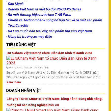
X
Đan Mạch
Xiaomi Việt Nam ra mắt bộ đôi POCO X5 Series
D
Ra mắt thương hiệu nước hoa T-AB Paris
Chubb và Techcombank công bố hợp tác và ra mắt sản phẩm
T
TechCare Me
T
Ba Lan muốn bán trái cây, sản phẩm thịt vào Việt Nam
Nóng thị trường xe máy điện
H
S
TIÊU DÙNG VIỆT
EuroCham Việt Nam tổ chức Diễn đàn Kinh tế Xanh 2023
T
Thứ 3 | 26/12/2023 -
Lượt xem: 1458
Vừ
EuroCham Việt Nam sẽ tổ chức Diễn đàn Kinh tế Xanh (GEFE) năm
ph
2023 vào ngày 2/11 gồm các cuộc đối thoại về phát triển bền vững.
kh
Xem thêm
Mi
DOANH NHÂN VIỆT
Th
X
Công ty TNHH Smart Bio Việt Nam: Đồng hành cùng nhà nông,
T
hướng tới nền nông nghiệp hữu cơ