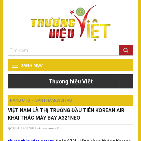
DANH MỤC
T
Thương hiệu Việt
TIN TỨC - SỰ KIỆN
Eu
đà
TRANG CHỦ
SẢN PHẨM-DỊCH VỤ
THẾ GIỚI - DU LỊCH
VIỆT NAM LÀ THỊ TRƯỜNG ĐẦU TIÊN KOREAN AIR
T
KHAI THÁC MÁY BAY A321NEO
Eu
GIÁO DỤC
đi
đà
Thứ 4 | 27/12/2023 -
Lượt xem: 491
ng
ph