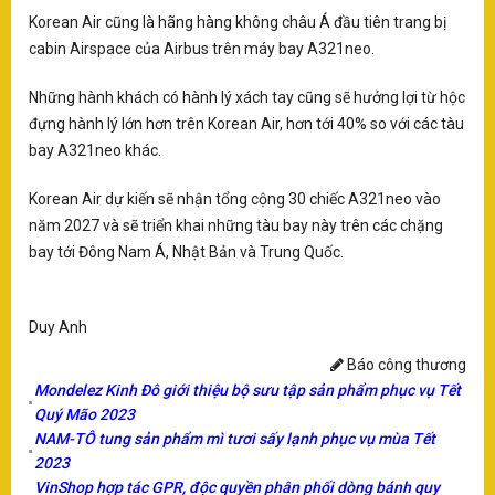
hà
Korean Air cũng là hãng hàng không châu Á đầu tiên trang bị
tr
bư
cabin Airspace của Airbus trên máy bay A321neo.
ng
th
Những hành khách có hành lý xách tay cũng sẽ hưởng lợi từ hộc
X
đựng hành lý lớn hơn trên Korean Air, hơn tới 40% so với các tàu
K
bay A321neo khác.
Nh
Korean Air dự kiến sẽ nhận tổng cộng 30 chiếc A321neo vào
n
năm 2027 và sẽ triển khai những tàu bay này trên các chặng
bay tới Đông Nam Á, Nhật Bản và Trung Quốc.
T
Dị
do
Duy Anh
tu
ng
Báo công thương
cá
Mondelez Kinh Đô giới thiệu bộ sưu tập sản phẩm phục vụ Tết
nh
Quý Mão 2023
sa
NAM-TÔ tung sản phẩm mì tươi sấy lạnh phục vụ mùa Tết
19
2023
dâ
th
VinShop hợp tác GPR, độc quyền phân phối dòng bánh quy