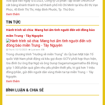
Vừa qua vào ngày 5/3/2023, Công ty Cổ phần Tập đoàn ONGROUP
cắt băng khánh thành trụ sở thành phố Hồ Chí Minh tại khu đô thị Vạn
Phúc, 45 Đinh Thị Thi, Hiệp Bình Phước, Tp. Thủ Đức
Xem thêm
TIN TỨC
Hành trình sẻ chia: Mang hơi ấm tình người đến với đồng bào
miền Trung - Tây Nguyên
Thứ 6 | 12/12/2025 -
Lượt xem: 458
Trong chương trình “Hướng về miền Trung” do Ủy ban Mặt trận Tổ
quốc Việt Nam phát động và kêu gọi được GCTV phối hợp thực hiện,
Gia đình Sư ông Đại Ngộ và ông Guruji Sagarrumagarmatha đã đóng
góp 1.000 phần quà gồm nhu yếu phẩm thiết yếu, trị giá hơn 1 triệu
đồng/phần, gửi đến người dân vùng thiên tai tại miền Trung – Tây
Nguyên.
Xem thêm
BÌNH LUẬN & CHIA SẺ