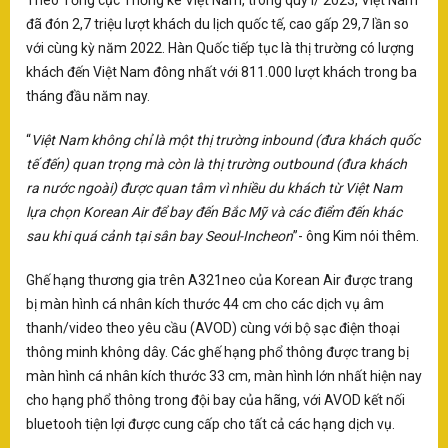
Theo Tổng cục Thống kê Việt Nam, trong quý I/ 2023, Việt Nam
X5
đã đón 2,7 triệu lượt khách du lịch quốc tế, cao gấp 29,7 lần so
Ra
với cùng kỳ năm 2022. Hàn Quốc tiếp tục là thị trường có lượng
Pa
khách đến Việt Nam đông nhất với 811.000 lượt khách trong ba
C
tháng đầu năm nay.
hợ
T
“
Việt Nam không chỉ là một thị trường inbound (đưa khách quốc
Ba
tế đến) quan trọng mà còn là thị trường outbound (đưa khách
th
ra nước ngoài) được quan tâm vì nhiều du khách từ Việt Nam
lựa chọn Korean Air để bay đến Bắc Mỹ và các điểm đến khác
K
sau khi quá cảnh tại sân bay Seoul-Incheon
”- ông Kim nói thêm.
B
ng
Ghế hạng thương gia trên A321neo của Korean Air được trang
bị màn hình cá nhân kích thước 44 cm cho các dịch vụ âm
thanh/video theo yêu cầu (AVOD) cùng với bộ sạc điện thoại
thông minh không dây. Các ghế hạng phổ thông được trang bị
T
VH
màn hình cá nhân kích thước 33 cm, màn hình lớn nhất hiện nay
ng
cho hạng phổ thông trong đội bay của hãng, với AVOD kết nối
gó
bluetooh tiện lợi được cung cấp cho tất cả các hạng dịch vụ.
tă