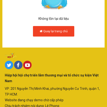
SÂN KHẤU - ĐIỆN ẢNH
Q
THƯƠNG HIỆU - DOANH NGHIỆP
Không tồn tại dữ liệu
LẠI
Quay lại trang chủ
SAO - SỰ KIỆN
T
H
VĂN HOÁ - NGHỆ THUẬT
-
KINH TẾ
D
N
Hiệp hội hội chợ triển lãm thương mại và tổ chức sự kiện Việt
KINH DOANH
Nam
D
VP: 201 Nguyễn Thị Minh Khai, phường Nguyễn Cư Trinh, quận 1,
TP HCM.
SẢN PHẨM-DỊCH VỤ
N
Website đang chạy demo chờ cấp phép
Chịu trách nhiệm nội dung: Lê Phong
V