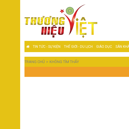
TIN TỨC - SỰ KIỆN
THẾ GIỚI - DU LỊCH
GIÁO DỤC
SÂN KHẤ
TRANG CHỦ
KHÔNG TÌM THẤY