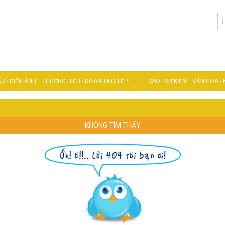
U - ĐIỆN ẢNH
THƯƠNG HIỆU - DOANH NGHIỆP
SAO - SỰ KIỆN
VĂN HOÁ -
DOANH NHÂN VIỆT
TIÊU DÙNG VIỆT
KHÔNG TÌM THẤY