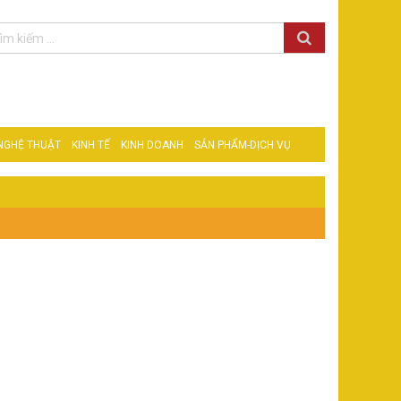
 NGHỆ THUẬT
KINH TẾ
KINH DOANH
SẢN PHẨM-DỊCH VỤ