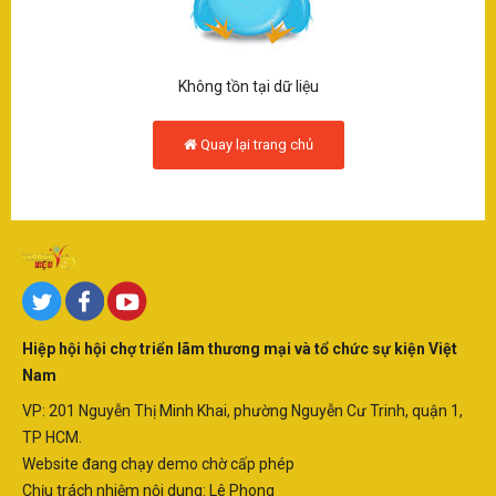
SÂN KHẤU - ĐIỆN ẢNH
Q
THƯƠNG HIỆU - DOANH NGHIỆP
Không tồn tại dữ liệu
LẠI
Quay lại trang chủ
SAO - SỰ KIỆN
T
H
VĂN HOÁ - NGHỆ THUẬT
-
KINH TẾ
D
N
Hiệp hội hội chợ triển lãm thương mại và tổ chức sự kiện Việt
KINH DOANH
Nam
D
VP: 201 Nguyễn Thị Minh Khai, phường Nguyễn Cư Trinh, quận 1,
TP HCM.
SẢN PHẨM-DỊCH VỤ
N
Website đang chạy demo chờ cấp phép
Chịu trách nhiệm nội dung: Lê Phong
V