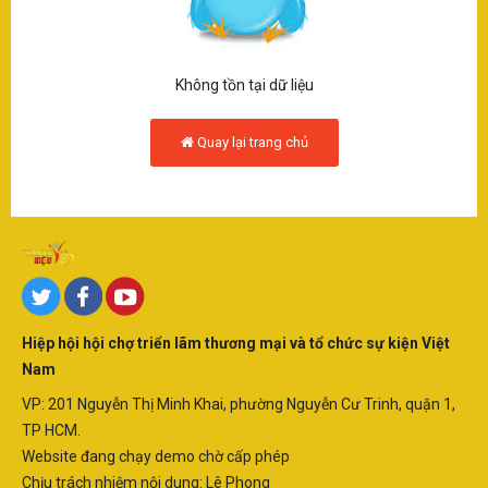
SÂN KHẤU - ĐIỆN ẢNH
Q
THƯƠNG HIỆU - DOANH NGHIỆP
Không tồn tại dữ liệu
LẠI
Quay lại trang chủ
SAO - SỰ KIỆN
T
H
VĂN HOÁ - NGHỆ THUẬT
-
KINH TẾ
D
N
Hiệp hội hội chợ triển lãm thương mại và tổ chức sự kiện Việt
KINH DOANH
Nam
D
VP: 201 Nguyễn Thị Minh Khai, phường Nguyễn Cư Trinh, quận 1,
TP HCM.
SẢN PHẨM-DỊCH VỤ
N
Website đang chạy demo chờ cấp phép
Chịu trách nhiệm nội dung: Lê Phong
V